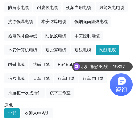
防海水电缆
耐腐蚀电缆
变频专用电缆
风能发电电缆
抗冻低温电缆
本安防爆电缆
低烟无卤阻燃电缆
热电偶补偿导线
防鼠蚁电缆
本安控制电缆
本安计算机电缆
耐盐雾电缆
耐酸电缆
防酸电缆
耐碱电缆
防碱电缆
RS485电缆
通讯电缆
我厂报价热线：15397022236
信号电缆
天车电缆
行车电缆
行车扁电缆
抽屉柜一次接插件
旗下工作室
颜色：
全部
欢迎来电咨询